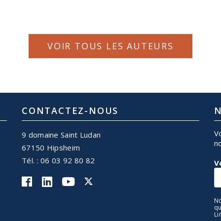
VOIR TOUS LES AUTEURS
CONTACTEZ-NOUS
N
V
9 domaine Saint Ludan
n
67150 Hipsheim
Tél. : 06 03 92 80 82
V
No
qu
Li