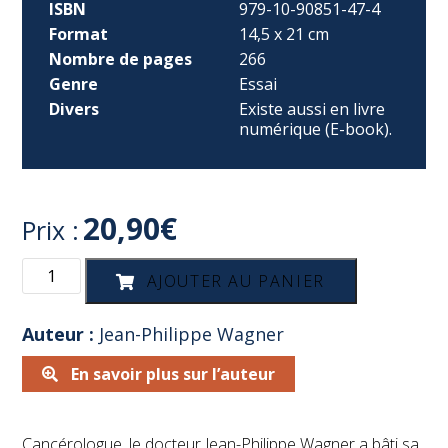
ISBN
979-10-90851-47-4
Format
14,5 x 21 cm
Nombre de pages
266
Genre
Essai
Divers
Existe aussi en livre
numérique (E-book).
20,90
€
Prix :
quantité
AJOUTER AU PANIER
de
Les
tribulations
Auteur :
Jean-Philippe Wagner
d'un
cancérologue
En savoir plus sur l’auteur
Cancérologue, le docteur Jean-Philippe Wagner a bâti sa