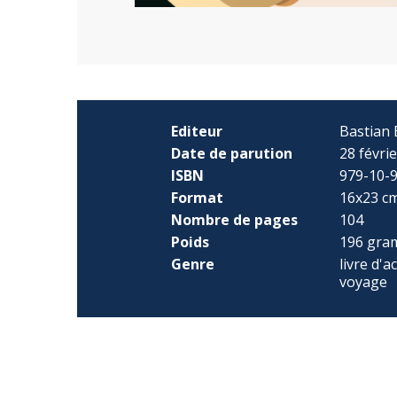
Editeur
Bastian 
Date de parution
28 févri
ISBN
979-10-
Format
16x23 c
Nombre de pages
104
Poids
196 gra
Genre
livre d'ac
voyage