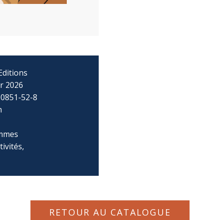
Editions
er 2026
90851-52-8
m
mmes
tivités,
RETOUR AU CATALOGUE