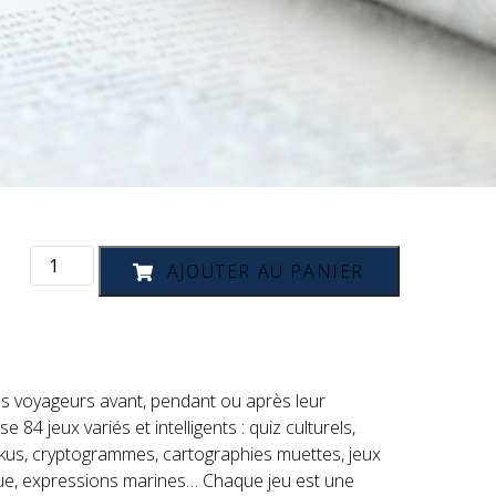
quantité
AJOUTER AU PANIER
de
Livre
de
jeux
pour
croisiéristes
 voyageurs avant, pendant ou après leur
curieux
 84 jeux variés et intelligents : quiz culturels,
dokus, cryptogrammes, cartographies muettes, jeux
ique, expressions marines… Chaque jeu est une