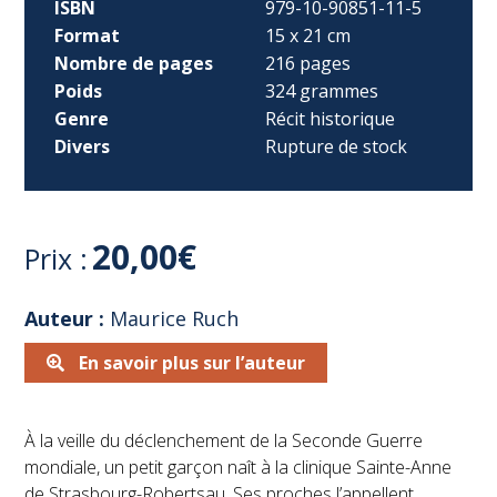
ISBN
979-10-90851-11-5
Format
15 x 21 cm
Nombre de pages
216 pages
Poids
324 grammes
Genre
Récit historique
Divers
Rupture de stock
20,00
€
Prix :
Auteur :
Maurice Ruch
En savoir plus sur l’auteur
À la veille du déclenchement de la Seconde Guerre
mondiale, un petit garçon naît à la clinique Sainte-Anne
de Strasbourg-Robertsau. Ses proches l’appellent