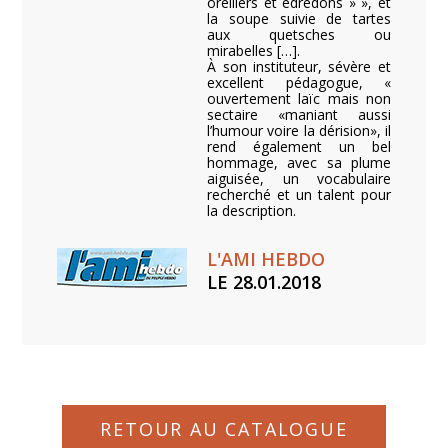
oreillers et édredons » », et
la soupe suivie de tartes
aux quetsches ou
mirabelles […].
À son instituteur, sévère et
excellent pédagogue, «
ouvertement laïc mais non
sectaire «maniant aussi
l’humour voire la dérision», il
rend également un bel
hommage, avec sa plume
aiguisée, un vocabulaire
recherché et un talent pour
la description.
L'AMI HEBDO
LE 28.01.2018
RETOUR AU CATALOGUE